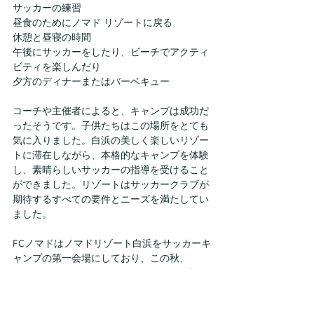
サッカーの練習
昼食のためにノマド リゾートに戻る
休憩と昼寝の時間
午後にサッカーをしたり、ビーチでアクティ
ビティを楽しんだり
夕方のディナーまたはバーベキュー
コーチや主催者によると、キャンプは成功だ
ったそうです。子供たちはこの場所をとても
気に入りました。白浜の美しく楽しいリゾー
トに滞在しながら、本格的なキャンプを体験
し、素晴らしいサッカーの指導を受けること
ができました。リゾートはサッカークラブが
期待するすべての要件とニーズを満たしてい
ました。
FCノマドはノマドリゾート白浜をサッカーキ
ャンプの第一会場にしており、この秋、
2024年春、2024年夏に再び開催する予定で
す。FCノマドキャンプの詳細については、
www.fcnomade.jp
をご覧ください。